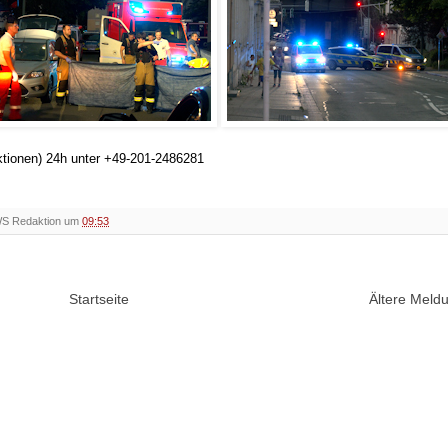
ktionen) 24h unter +49-201-2486281
WS Redaktion um
09:53
Startseite
Ältere Mel