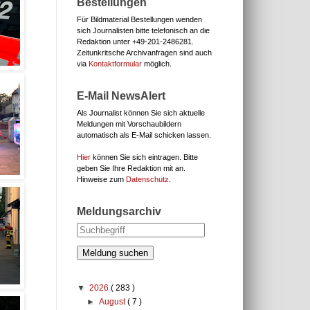
Bestellungen
Für Bildmaterial Bestellungen wenden
sich Journalisten bitte telefonisch an die
Redaktion unter
+49-201-2486281.
Zeitunkritsche Archivanfragen sind auch
via
Kontaktformular
möglich.
E-Mail NewsAlert
Als Journalist können Sie sich aktuelle
Meldungen mit Vorschaubildern
automatisch als E-Mail schicken lassen.
Hier
können Sie sich eintragen. Bitte
geben Sie Ihre Redaktion mit an.
Hinweise zum
Datenschutz
.
Meldungsarchiv
Meldung suchen
▼
2026
( 283 )
►
August
( 7 )