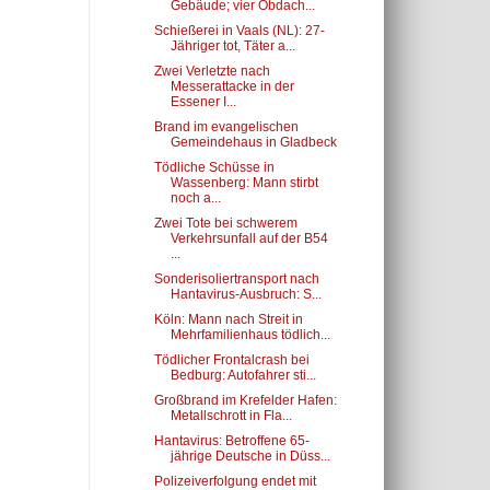
Gebäude; vier Obdach...
Schießerei in Vaals (NL): 27-
Jähriger tot, Täter a...
Zwei Verletzte nach
Messerattacke in der
Essener I...
Brand im evangelischen
Gemeindehaus in Gladbeck
Tödliche Schüsse in
Wassenberg: Mann stirbt
noch a...
Zwei Tote bei schwerem
Verkehrsunfall auf der B54
...
Sonderisoliertransport nach
Hantavirus-Ausbruch: S...
Köln: Mann nach Streit in
Mehrfamilienhaus tödlich...
Tödlicher Frontalcrash bei
Bedburg: Autofahrer sti...
Großbrand im Krefelder Hafen:
Metallschrott in Fla...
Hantavirus: Betroffene 65-
jährige Deutsche in Düss...
Polizeiverfolgung endet mit