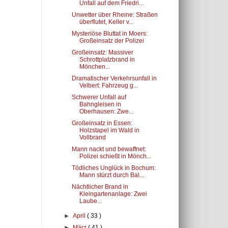
Unfall auf dem Friedri...
Unwetter über Rheine: Straßen
überflutet, Keller v...
Mysteriöse Bluttat in Moers:
Großeinsatz der Polizei
Großeinsatz: Massiver
Schrottplatzbrand in
Mönchen...
Dramatischer Verkehrsunfall in
Velbert: Fahrzeug g...
Schwerer Unfall auf
Bahngleisen in
Oberhausen: Zwe...
Großeinsatz in Essen:
Holzstapel im Wald in
Vollbrand
Mann nackt und bewaffnet:
Polizei schießt in Mönch...
Tödliches Unglück in Bochum:
Mann stürzt durch Bal...
Nächtlicher Brand in
Kleingartenanlage: Zwei
Laube...
►
April
( 33 )
►
März
( 41 )