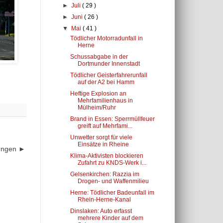
►
Juli
( 29 )
►
Juni
( 26 )
▼
Mai
( 41 )
Tödlicher Motorradunfall in
Herne
Schussabgabe in der
Dortmunder Innenstadt
Tödlicher Geisterfahrerunfall
auf der A2 bei Hamm
Heftige Explosion an
Mehrfamilienhaus in
Mülheim/Ruhr
Brand in Essen: Sperrmüllfeuer
greift auf Mehrfami...
Unwetter sorgt für viele
Einsätze in Rheine
dungen ►
Klima-Aktivisten blockieren
Zufahrt zu KNDS-Werk i...
Gelsenkirchen: Razzia im
Drogen- und Waffenmilieu
Herne: Tödlicher Badeunfall im
Rhein-Herne-Kanal
Dinslaken: Auto erfasst
mehrere Kinder auf dem