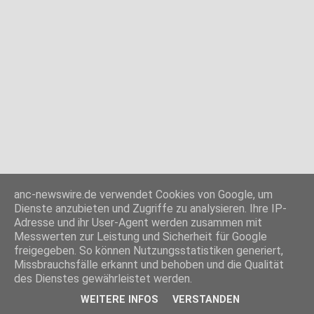
anc-newswire.de verwendet Cookies von Google, um
Dienste anzubieten und Zugriffe zu analysieren. Ihre IP-
Adresse und ihr User-Agent werden zusammen mit
Messwerten zur Leistung und Sicherheit für Google
freigegeben. So können Nutzungsstatistiken generiert,
Missbrauchsfälle erkannt und behoben und die Qualität
des Dienstes gewährleistet werden.
WEITERE INFOS
VERSTANDEN