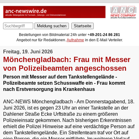
Meldung suchen
Bestellungen von Bildmaterial 24h unter +
49-201-24 86 281
Angebot nur für Redaktionen.
Aufnahme
in den E-Mail Verteiler.
Freitag, 19. Juni 2026
Mönchengladbach: Frau mit Messer
von Polizeibeamten angeschossen
Person mit Messer auf dem Tankstellengelände -
Polizeibeamte setzen Schusswaffe ein - Frau kommt
nach Erstversorgung ins Krankenhaus
ANC-NEWS Mönchengladbach - Am Donnerstagabend, 18.
Juni 2026, ist es gegen 23 Uhr an einer Tankstelle an der
Dahlener Straße Ecke Urftstraße zu einem größeren
Polizeieinsatz gekommen. Nach bisherigen Erkenntnissen
erhielt die Polizei Hinweise auf eine verdächtige Person auf
dem Tankstellengelände. Ein Streifenteam traf vor Ort auf
eine Person, die ein Messer mitführte. Im weiteren Verlauf