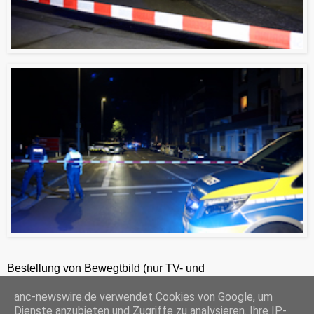
Bestellung von Bewegtbild (nur TV- und
Zeitungsredaktionen) 24h unter +49-201-2486281
anc-newswire.de verwendet Cookies von Google, um
ANC-NEWS-TELEVISION GmbH, Laaksweg 7, 45359 Essen, HRB 12411, Amtsgericht Essen, Geschäftsführer: C. Anhuth
Dienste anzubieten und Zugriffe zu analysieren. Ihre IP-