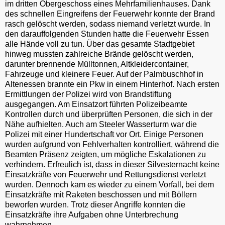
im dritten Obergeschoss eines Mehrfamilienhauses. Dank
des schnellen Eingreifens der Feuerwehr konnte der Brand
rasch gelöscht werden, sodass niemand verletzt wurde. In
den darauffolgenden Stunden hatte die Feuerwehr Essen
alle Hände voll zu tun. Über das gesamte Stadtgebiet
hinweg mussten zahlreiche Brände gelöscht werden,
darunter brennende Mülltonnen, Altkleidercontainer,
Fahrzeuge und kleinere Feuer. Auf der Palmbuschhof in
Altenessen brannte ein Pkw in einem Hinterhof. Nach ersten
Ermittlungen der Polizei wird von Brandstiftung
ausgegangen. Am Einsatzort führten Polizeibeamte
Kontrollen durch und überprüften Personen, die sich in der
Nähe aufhielten. Auch am Steeler Wasserturm war die
Polizei mit einer Hundertschaft vor Ort. Einige Personen
wurden aufgrund von Fehlverhalten kontrolliert, während die
Beamten Präsenz zeigten, um mögliche Eskalationen zu
verhindern. Erfreulich ist, dass in dieser Silvesternacht keine
Einsatzkräfte von Feuerwehr und Rettungsdienst verletzt
wurden. Dennoch kam es wieder zu einem Vorfall, bei dem
Einsatzkräfte mit Raketen beschossen und mit Böllern
beworfen wurden. Trotz dieser Angriffe konnten die
Einsatzkräfte ihre Aufgaben ohne Unterbrechung
wahrnehmen.