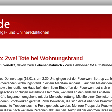
p: Zwei Tote bei Wohnungsbrand
 Verletzt, davon zwei Lebensgefährlich - Zwei Bewohner tot aufgefunde
 Donnerstags (16.01.), um 2:39 Uhr, gingen bei der Feuerwehr Bottrop zahl
 verheerenden Wohnungsbrand in einem Mehrfamilienhaus. Laut den Meldungen 
owie im restlichen Haus befinden. Beim Eintreffen der Feuerwehr bot sich ei
ergeschoss schlugen meterhohe Flammen, während an den anderen Fenstern
räfte begannen umgehend mit der Menschenrettung. Mithilfe einer Drehleiter 
beren Stockwerken gerettet. Zwei Bewohner, die sich direkt über der Brand
errauchte Treppenhaus ins Freie gebracht werden. Mehrere Trupps der Feuerw
um diese nach weiteren Personen abzusuchen. Aufgrund der enormen Hitze u