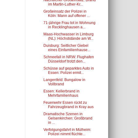
Nächtlicher Großeinsatz: Brand
im Martin-Luther-Kr...
Großeinsatz der Polizei in
Köln: Mann auf offener ...
71-jährige Frau tot in Wohnung
in Recklinghausen a...
Maas-Hochwasser in Limburg
(NL): Höchststände am W...
Duisburg: Seitlicher Giebel
eines Einfamilienhause...
Schneefall in NRW: Flughafen
Düsseldorf trotzt den...
Schüsse auf geparktes Auto in
Essen: Polizei ermit...
Langenfeld: Bungalow in
Vollbrand
Essen: Kellerbrand in
Mehrfamilienhaus
Feuerwehr Essen rückt zu
Fahrzeugbrand in Kray aus
Dramatische Szenen in
Gelsenkirchen: Großbrand
in ...
Verfolgungsfahrt in Mülheim:
Polizei nimmt flüchte...