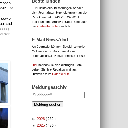
Bestellungen
rsonen
den. Ihr
Für Bildmaterial Bestellungen wenden
sich Journalisten bitte telefonisch an die
Redaktion unter
+49-201-2486281.
 sowie
Zeitunkritsche Archivanfragen sind auch
son sich
via
Kontaktformular
möglich.
hnung.
hausen
E-Mail NewsAlert
Als Journalist können Sie sich aktuelle
Meldungen mit Vorschaubildern
automatisch als E-Mail schicken lassen.
Hier
können Sie sich eintragen. Bitte
geben Sie Ihre Redaktion mit an.
Hinweise zum
Datenschutz
.
Meldungsarchiv
Meldung suchen
►
2026
( 283 )
▼
2025
( 470 )