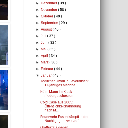
►
Dezember
( 39 )
►
November
( 58 )
►
Oktober
( 49 )
►
September
( 29 )
►
August
( 40 )
►
Juli
( 37 )
►
Juni
( 32 )
►
Mai
( 35 )
►
April
( 34 )
►
März
( 30 )
►
Februar
( 44 )
▼
Januar
( 43 )
Tödlicher Unfall in Leverkusen:
11-jähriges Mädche...
Köln: Mann im Kiosk
niedergeschossen
Cold Case aus 2005:
Öffentlichkeitsfahndung
nach M...
Feuerwehr Essen kämpft in der
Nacht gegen zwei auf...
Großrazzia gegen