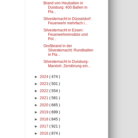
Brand von Heuballen in
Duisburg: 400 Ballen in
Fla...
Silvesternacht in Düsseldorf:
Feuerwehr mehrfach i...
Silvesternacht in Essen:
Feuerwehreinsätze und
Pol...
Großbrand in der
Silvesternacht: Rundballen
in Fla...
Silvesternacht in Duisburg-
Marxloh: Zerstörung ein...
►
2024
( 474 )
►
2023
( 501 )
►
2022
( 554 )
►
2021
( 581 )
►
2020
( 665 )
►
2019
( 699 )
►
2018
( 845 )
►
2017
( 921 )
►
2016
( 874 )