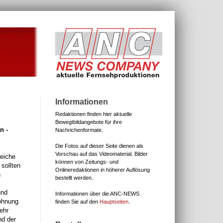
Informationen
Redaktionen finden hier aktuelle
Bewegtbildangebote für ihre
n -
Nachrichenformate.
Die Fotos auf dieser Seite dienen als
Vorschau auf das Videomaterial.
Bilder
reiche
können von Zeitungs- und
sollten
Onlineredaktionen in höherer Auflösung
n
bestellt werden.
und
Informationen über die ANC-NEWS
wohnung
finden Sie auf den
Hauptseiten
.
ehr
nd der