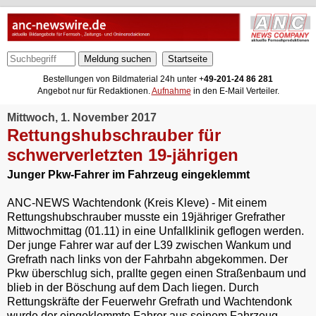
Meldung suchen
Bestellungen von Bildmaterial 24h unter +
49-201-24 86 281
Angebot nur für Redaktionen.
Aufnahme
in den E-Mail Verteiler.
Mittwoch, 1. November 2017
Rettungshubschrauber für
schwerverletzten 19-jährigen
Junger Pkw-Fahrer im Fahrzeug eingeklemmt
ANC-NEWS Wachtendonk (Kreis Kleve) - Mit einem
Rettungshubschrauber musste ein 19jähriger Grefrather
Mittwochmittag (01.11) in eine Unfallklinik geflogen werden.
Der junge Fahrer war auf der L39 zwischen Wankum und
Grefrath nach links von der Fahrbahn abgekommen. Der
Pkw überschlug sich, prallte gegen einen Straßenbaum und
blieb in der Böschung auf dem Dach liegen. Durch
Rettungskräfte der Feuerwehr Grefrath und Wachtendonk
wurde der eingeklemmte Fahrer aus seinem Fahrzeug