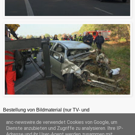
Bestellung von Bildmaterial (nur TV- und
Zeitungsredaktionen) 24h unter +49-201-2486281
anc-newswire.de verwendet Cookies von Google, um
ANC-NEWS-TELEVISION GmbH, Kruppstraße 82 – 100, 45145 Essen, HRB 12411, Amtsgericht Essen, Geschäftsführer: C. Anhuth
Dienste anzubieten und Zugriffe zu analysieren. Ihre IP-
C
E
W
P
S
Adresse und ihr User-Agent werden zusammen mit