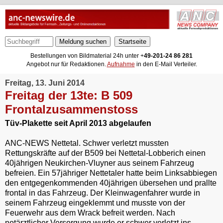
Meldung suchen
Bestellungen von Bildmaterial 24h unter +
49-201-24 86 281
Angebot nur für Redaktionen.
Aufnahme
in den E-Mail Verteiler.
Freitag, 13. Juni 2014
Freitag der 13te: B 509
Frontalzusammenstoss
Tüv-Plakette seit April 2013 abgelaufen
ANC-NEWS Nettetal. Schwer verletzt mussten
Rettungskräfte auf der B509 bei Nettetal-Lobberich einen
40jährigen Neukirchen-Vluyner aus seinem Fahrzeug
befreien. Ein 57jähriger Nettetaler hatte beim Linksabbiegen
den entgegenkommenden 40jährigen übersehen und prallte
frontal in das Fahrzeug. Der Kleinwagenfahrer wurde in
seinem Fahrzeug eingeklemmt und musste von der
Feuerwehr aus dem Wrack befreit werden. Nach
notärztlicher Versorgung wurde er schwer verletzt ins