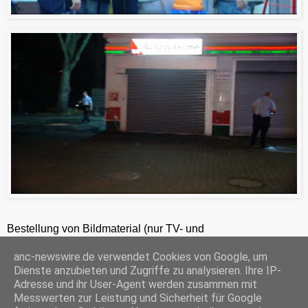
Bestellung von Bildmaterial (nur TV- und
Zeitungsredaktionen) 24h unter +49-201-2486281
anc-newswire.de verwendet Cookies von Google, um
ANC-NEWS-TELEVISION GmbH, Kruppstraße 82 – 100, 45145 Essen, HRB 12411, Amtsgericht Essen, Geschäftsführer: C. Anhuth
Dienste anzubieten und Zugriffe zu analysieren. Ihre IP-
C
E
W
P
S
Adresse und ihr User-Agent werden zusammen mit
o
m
h
r
h
Messwerten zur Leistung und Sicherheit für Google
p
a
a
i
a