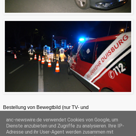
Bestellung von Bewegtbild (nur TV- und
Zeitungsredaktionen) 24h unter +49-201-2486281
anc-newswire.de verwendet Cookies von Google, um
ANC-NEWS-TELEVISION GmbH, Laaksweg 7, 45359 Essen, HRB 12411, Amtsgericht Essen, Geschäftsführer: C. Anhuth
Dienste anzubieten und Zugriffe zu analysieren. Ihre IP-
C
E
W
P
S
Adresse und ihr User-Agent werden zusammen mit