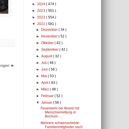
►
2024
( 474 )
►
2023
( 501 )
►
2022
( 554 )
▼
2021
( 581 )
►
Dezember
( 34 )
►
November
( 52 )
►
Oktober
( 42 )
►
September
( 42 )
►
August
( 32 )
►
Juli
( 49 )
dungen ►
►
Juni
( 58 )
►
Mai
( 53 )
►
April
( 63 )
►
März
( 48 )
►
Februar
( 52 )
▼
Januar
( 56 )
Feuerwehr bei Brand mit
Menschenrettung in
Bochum ...
Mehrere schwerverletzte
Familienmitglieder nach