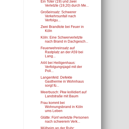
Ein Toter (19) und zwei
Verletzte (19,20) durch Me...
Großeinsatz: Schwerer
Verkehrsunfall nach
Verfolgu...
Zwei Brandtote bei Feuer in
Köln
Köln: Eine Schwerverletzte
nach Brand in Dachgesch...
Feuerwehreinsatz auf
Rastplatz an der A59 bei
Lang...
A44 bei Heiligenhaus:
Verfolgungsjagd mit der
Poli...
Langenfeld: Defekte
Gastherme in Wohnhaus
sorgt fü...
Meerbusch: Pkw kollidiert auf
Landstraße mit Baum
Frau kommt bei
Wohnungsbrand in Köln
ums Leben
Glätte: Fünf verletzte Personen
nach schwerem Verk...
Mülheim an der Ruhr: