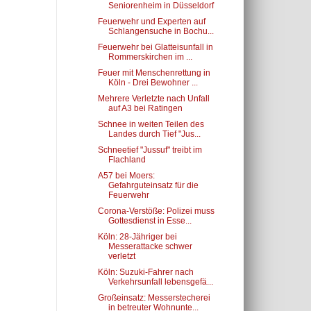
Seniorenheim in Düsseldorf
Feuerwehr und Experten auf
Schlangensuche in Bochu...
Feuerwehr bei Glatteisunfall in
Rommerskirchen im ...
Feuer mit Menschenrettung in
Köln - Drei Bewohner ...
Mehrere Verletzte nach Unfall
auf A3 bei Ratingen
Schnee in weiten Teilen des
Landes durch Tief "Jus...
Schneetief "Jussuf" treibt im
Flachland
A57 bei Moers:
Gefahrguteinsatz für die
Feuerwehr
Corona-Verstöße: Polizei muss
Gottesdienst in Esse...
Köln: 28-Jähriger bei
Messerattacke schwer
verletzt
Köln: Suzuki-Fahrer nach
Verkehrsunfall lebensgefä...
Großeinsatz: Messerstecherei
in betreuter Wohnunte...