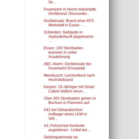
Ve...
Feuerwehr in Herne bekämpfte
Großbrand: Discounter...
Großeinsatz: Brand einer KFZ-
Werkstatt in Essen - ...
Schleiden: Gebäude in
Asylunterkunft abgebrannt -
...
Essen: 100 Strohballen
brennen in voller
Ausdehnung
ABC-Alarm: Großeinsatz der
Feuerwehr Ennepetal
Meerbusch: Leichenfund nach
Hochsitzbrand
Kerpen: 19-Jähriger mit Smart
Cabrio tödlich verun...
Über 300 Strohballen gehen in
Bochum in Flammen auf
A42 bei Gelsenkirchen:
Auflieger eines LKW in
Voll...
A3: Polizist bei Kontrolle
angefahren - Unfall bei...
Gefahrguteinsatz an