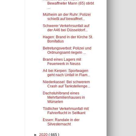
Bewaffneter Mann (65) stirbt
...
Mülheim an der Ruhr: Polizei
schießt auf bewaffnet...
Schwerer Verkehrsunfall auf
der A46 bei Düsseldorf...
Hagen: Brand in der Kirche St.
Bonifatius
Betretungsverbot: Polizei und
Ordnungsamt riegeln ...
Brand eines Lagers mit
Feuerwerk in Neuss
A4 bei Kerpen: Sportwagen
geht nach Unfall in Flam...
Niederkassel: Bei schwerem
Crash auf Tankstellenge...
Dachstuhlbrand eines
Mehrfamilienhauses in
Würselen
Tödlicher Verkehrsunfall mit
Fahrerflucht in Selfkant
Essen: Randale in der
Silvesternacht
►
2020
( 665 )