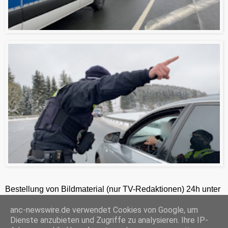
Bestellung von Bildmaterial (nur TV-Redaktionen) 24h unter
+49-201-2486281
anc-newswire.de verwendet Cookies von Google, um
ANC-NEWS-TELEVISION GmbH, Weidkamp 176, 45356 Essen, HRB 12411, Amtsgericht Essen, Geschäftsführer: C. Anhuth
Dienste anzubieten und Zugriffe zu analysieren. Ihre IP-