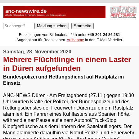
Meldung suchen
Bestellungen von Bildmaterial 24h unter +
49-201-24 86 281
Angebot nur für Redaktionen.
Aufnahme
in den E-Mail Verteiler.
Samstag, 28. November 2020
Mehrere Flüchtlinge in einem Laster
in Düren aufgefunden
Bundespolizei und Rettungsdienst auf Rastplatz im
Einsatz
ANC-NEWS Düren - Am Freitagabend (27.11.) gegen 19:30
Uhr wurden Kräfte der Polizei, der Bundespolizei und des
Rettungsdienstes der Feuerwehr Düren zu einem Rastplatz
alarmiert. Ein Fahrer eines Kühllasters aus Spanien hörte,
während einer Pause auf einem Autohof/Truck-Stop,
Klopfgeräusche aus dem Inneren des Sattelaufliegers. Der
Mann alarmierte daraufhin via Notruf Polizei und Feuerwehr,
die mit vielen Kräften zur Straße „Am langen Graben“