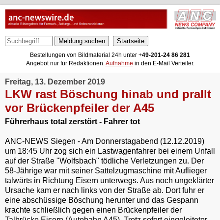
Meldung suchen
Bestellungen von Bildmaterial 24h unter +
49-201-24 86 281
Angebot nur für Redaktionen.
Aufnahme
in den E-Mail Verteiler.
Freitag, 13. Dezember 2019
LKW rast Böschung hinab und prallt
vor Brückenpfeiler der A45
Führerhaus total zerstört - Fahrer tot
ANC-NEWS Siegen - Am Donnerstagabend (12.12.2019)
um 18:45 Uhr zog sich ein Lastwagenfahrer bei einem Unfall
auf der Straße "Wolfsbach" tödliche Verletzungen zu. Der
58-Jährige war mit seiner Sattelzugmaschine mit Auflieger
talwärts in Richtung Eisern unterwegs. Aus noch ungeklärter
Ursache kam er nach links von der Straße ab. Dort fuhr er
eine abschüssige Böschung herunter und das Gespann
krachte schließlich gegen einen Brückenpfeiler der
Talbrücke Eisern (Autobahn A45). Trotz sofort eingeleiteter