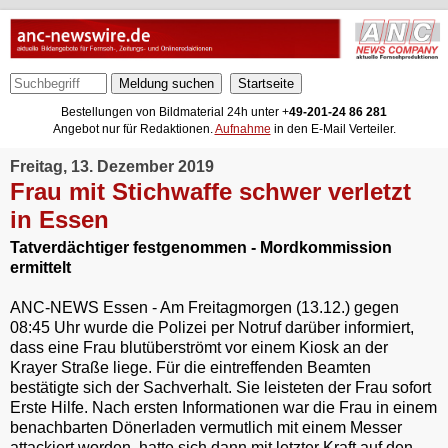
Meldung suchen
Bestellungen von Bildmaterial 24h unter +
49-201-24 86 281
Angebot nur für Redaktionen.
Aufnahme
in den E-Mail Verteiler.
Freitag, 13. Dezember 2019
Frau mit Stichwaffe schwer verletzt
in Essen
Tatverdächtiger festgenommen - Mordkommission
ermittelt
ANC-NEWS Essen - Am Freitagmorgen (13.12.) gegen
08:45 Uhr wurde die Polizei per Notruf darüber informiert,
dass eine Frau blutüberströmt vor einem Kiosk an der
Krayer Straße liege. Für die eintreffenden Beamten
bestätigte sich der Sachverhalt. Sie leisteten der Frau sofort
Erste Hilfe. Nach ersten Informationen war die Frau in einem
benachbarten Dönerladen vermutlich mit einem Messer
attackiert worden, hatte sich dann mit letzter Kraft auf den