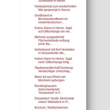
Schießerei in Herne
Geldautomat zum wiederholten
Mal gesprengt in Neuss
Großbrand in
Biomassekraftwerk im
niederländischen...
Kobra-Alarm in Herne: Jagd
auf Giftschlange am vie...
Mehrere ausgedehnte
Flächenbrände entlang
einer Ba...
Kellerbrand mit fünf Verletzten
in Düsseldorfer Me...
Kobra-Alarm in Herne: Jagd
nach Giftschlange fortg...
Staatsanwaltschaft Duisburg:
Verdächtiger Umschlag...
Mann tot aus Rhein bei
Monheim geborgen
Recklinghausen:
Indoorspielplatz
"Kinderwelt" in F...
Düsseldorf: Große Strohmiete
neben Waldstück in Fl...
Bochum: Straßenbahnen