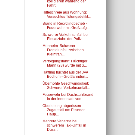
kollidieren während der
Fahrt
Hilfeschreie aus Wohnung:
Versuchtes Tötungsdelikt...
Brand in Recyclingbetrieb -
Feuerwehr mit Großaufg...
Schwerer Verkehrsunfall bei
Einsatzfahrt der Poliz...
Monheim: Schwerer
Frontalunfall zwischen
Kleintran...
Verfolgungsfahrt: Flüchtiger
Mann (28) wurde mit S...
Häftling flüchtet aus der JVA
Bochum - Großfahndun...
Überhöhte Geschwindigkeit:
Schwerer Verkehrsunfall...
Feuerwehr bei Dachstuhlbrand
in der Innenstadt von...
Oberleitung abgerissen:
Zugausfall am Essener
Haup...
Mehrere Verletzte bei
schwerem Taxi-Unfall in
Düss...