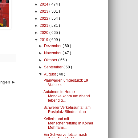
►
2024
( 474 )
►
2023
( 501 )
►
2022
( 554 )
►
2021
( 581 )
►
2020
( 665 )
▼
2019
( 699 )
►
Dezember
( 60 )
►
November
( 47 )
►
Oktober
( 65 )
►
September
( 58 )
▼
August
( 40 )
Planwagen umgestürzt: 19
dungen ►
Verletzte
Aufatmen in Herne -
Monokelkobra am Abend
lebend g...
Schwerer Verkehrsunfall am
Rastplatz Stindertal au...
Kellerbrand mit
Menschenrettung in Kölner
Mehrfami...
Ein Schwerverletzter nach