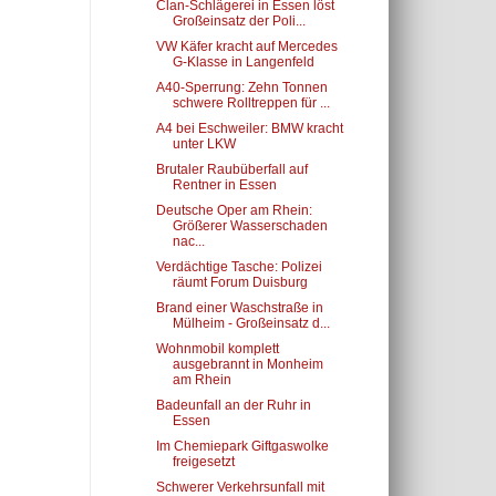
Clan-Schlägerei in Essen löst
Großeinsatz der Poli...
VW Käfer kracht auf Mercedes
G-Klasse in Langenfeld
A40-Sperrung: Zehn Tonnen
schwere Rolltreppen für ...
A4 bei Eschweiler: BMW kracht
unter LKW
Brutaler Raubüberfall auf
Rentner in Essen
Deutsche Oper am Rhein:
Größerer Wasserschaden
nac...
Verdächtige Tasche: Polizei
räumt Forum Duisburg
Brand einer Waschstraße in
Mülheim - Großeinsatz d...
Wohnmobil komplett
ausgebrannt in Monheim
am Rhein
Badeunfall an der Ruhr in
Essen
Im Chemiepark Giftgaswolke
freigesetzt
Schwerer Verkehrsunfall mit