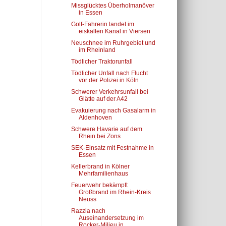
Missglücktes Überholmanöver
in Essen
Golf-Fahrerin landet im
eiskalten Kanal in Viersen
Neuschnee im Ruhrgebiet und
im Rheinland
Tödlicher Traktorunfall
Tödlicher Unfall nach Flucht
vor der Polizei in Köln
Schwerer Verkehrsunfall bei
Glätte auf der A42
Evakuierung nach Gasalarm in
Aldenhoven
Schwere Havarie auf dem
Rhein bei Zons
SEK-Einsatz mit Festnahme in
Essen
Kellerbrand in Kölner
Mehrfamilienhaus
Feuerwehr bekämpft
Großbrand im Rhein-Kreis
Neuss
Razzia nach
Auseinandersetzung im
Rocker-Milieu in...