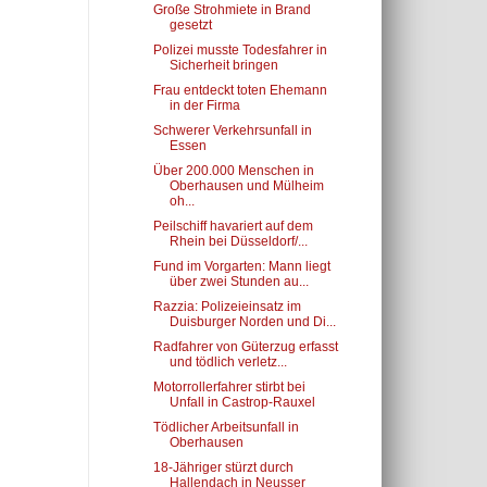
Große Strohmiete in Brand
gesetzt
Polizei musste Todesfahrer in
Sicherheit bringen
Frau entdeckt toten Ehemann
in der Firma
Schwerer Verkehrsunfall in
Essen
Über 200.000 Menschen in
Oberhausen und Mülheim
oh...
Peilschiff havariert auf dem
Rhein bei Düsseldorf/...
Fund im Vorgarten: Mann liegt
über zwei Stunden au...
Razzia: Polizeieinsatz im
Duisburger Norden und Di...
Radfahrer von Güterzug erfasst
und tödlich verletz...
Motorrollerfahrer stirbt bei
Unfall in Castrop-Rauxel
Tödlicher Arbeitsunfall in
Oberhausen
18-Jähriger stürzt durch
Hallendach in Neusser