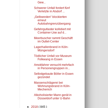
Gew...
Schwerer Unfall fordert fünf
Verletzte in Alsdorf ...
„Gelbwesten“ blockierten
erneut
Autobahngrenzübergang
Gefahrgutlaster kollidiert mit
Container-Lkw auf d...
Meerbuscher rammt Geschäft
im Outlet-Center
Lagerhallenbrand in Köln-
Müngersdorf
Tödlicher Unfall vor Museum
Folkwang in Essen
Amokfahrer versucht mehrfach
in Personengruppen in...
Selbstgebaute Böller in Essen
gezündet
Massenschlägerei bei
Wohnungsbrand in Köln-
Mechenich
Alkoholisierter Mann gerät in
Düsseldorf unter U-Bahn
►
2018
( 845 )