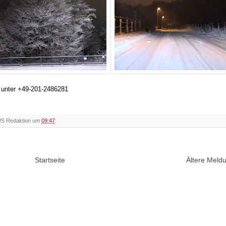
h unter +49-201-2486281
WS Redaktion um
09:47
Startseite
Ältere Mel