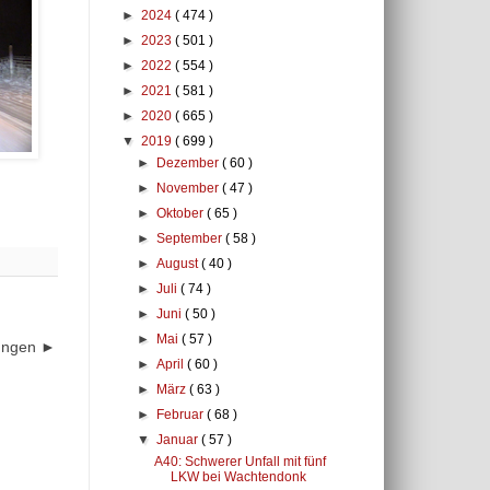
►
2024
( 474 )
►
2023
( 501 )
►
2022
( 554 )
►
2021
( 581 )
►
2020
( 665 )
▼
2019
( 699 )
►
Dezember
( 60 )
►
November
( 47 )
►
Oktober
( 65 )
►
September
( 58 )
►
August
( 40 )
►
Juli
( 74 )
►
Juni
( 50 )
►
Mai
( 57 )
dungen ►
►
April
( 60 )
►
März
( 63 )
►
Februar
( 68 )
▼
Januar
( 57 )
A40: Schwerer Unfall mit fünf
LKW bei Wachtendonk