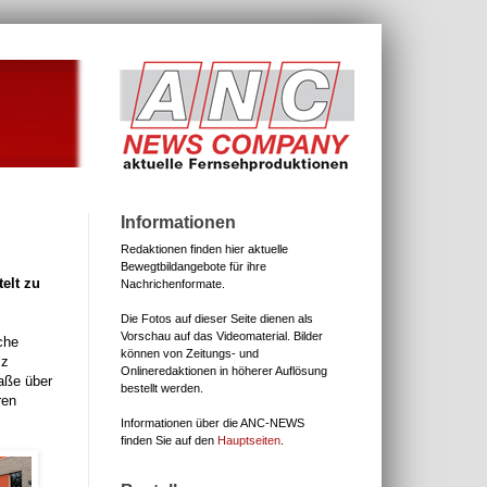
Informationen
Redaktionen finden hier aktuelle
Bewegtbildangebote für ihre
elt zu
Nachrichenformate.
Die Fotos auf dieser Seite dienen als
Vorschau auf das Videomaterial.
Bilder
che
können von Zeitungs- und
lz
Onlineredaktionen in höherer Auflösung
aße über
bestellt werden.
ren
Informationen über die ANC-NEWS
finden Sie auf den
Hauptseiten
.