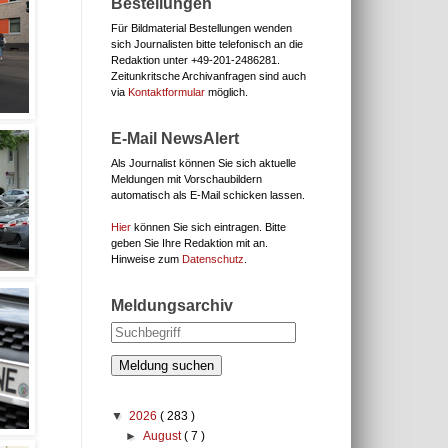
Bestellungen
Für Bildmaterial Bestellungen wenden
sich Journalisten bitte telefonisch an die
Redaktion unter
+49-201-2486281.
Zeitunkritsche Archivanfragen sind auch
via
Kontaktformular
möglich.
E-Mail NewsAlert
Als Journalist können Sie sich aktuelle
Meldungen mit Vorschaubildern
automatisch als E-Mail schicken lassen.
Hier
können Sie sich eintragen. Bitte
geben Sie Ihre Redaktion mit an.
Hinweise zum
Datenschutz
.
Meldungsarchiv
Meldung suchen
▼
2026
( 283 )
►
August
( 7 )