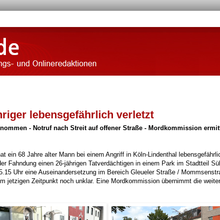
hriger lebensgefährlich verletzt
enommen - Notruf nach Streit auf offener Straße - Mordkommission ermitt
ein 68 Jahre alter Mann bei einem Angriff in Köln-Lindenthal lebensgefährli
der Fahndung einen 26-jährigen Tatverdächtigen in einem Park im Stadtteil Sü
5.15 Uhr eine Auseinandersetzung im Bereich Gleueler Straße / Mommsenstr
zum jetzigen Zeitpunkt noch unklar. Eine Mordkommission übernimmt die weite