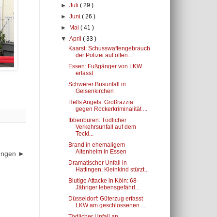
►
Juli
( 29 )
►
Juni
( 26 )
►
Mai
( 41 )
▼
April
( 33 )
Kaarst: Schusswaffengebrauch
der Polizei auf offen...
Essen: Fußgänger von LKW
erfasst
Schwerer Busunfall in
Gelsenkirchen
Hells Angels: Großrazzia
gegen Rockerkriminalität ...
Ibbenbüren: Tödlicher
Verkehrsunfall auf dem
Teckl...
Brand in ehemaligem
Altenheim in Essen
dungen ►
Dramatischer Unfall in
Hattingen: Kleinkind stürzt...
Blutige Attacke in Köln: 68-
Jähriger lebensgefährl...
Düsseldorf: Güterzug erfasst
LKW am geschlossenen ...
Tödlicher Unfall an