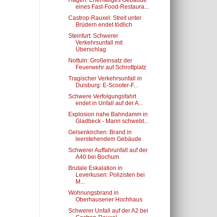
Hagen: Ehemaliges Gebäude
eines Fast-Food-Restaura...
Castrop-Rauxel: Streit unter
Brüdern endet tödlich
Steinfurt: Schwerer
Verkehrsunfall mit
Überschlag
Nottuln: Großeinsatz der
Feuerwehr auf Schrottplatz
Tragischer Verkehrsunfall in
Duisburg: E-Scooter-F...
Schwere Verfolgungsfahrt
endet in Unfall auf der A...
Explosion nahe Bahndamm in
Gladbeck - Mann schwebt...
Gelsenkirchen: Brand in
leerstehendem Gebäude
Schwerer Auffahrunfall auf der
A40 bei Bochum
Brutale Eskalation in
Leverkusen: Polizisten bei
M...
Wohnungsbrand in
Oberhausener Hochhaus
Schwerer Unfall auf der A2 bei