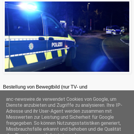
Bestellung von Bewegtbild (nur TV- und
Zeitungsredaktionen) 24h unter +49-201-2486281
anc-newswire.de verwendet Cookies von Google, um
ANC-NEWS-TELEVISION GmbH, Laaksweg 7, 45359 Essen, HRB 12411, Amtsgericht Essen, Geschäftsführer: C. Anhuth
Dienste anzubieten und Zugriffe zu analysieren. Ihre IP-
C
E
W
P
S
Adresse und ihr User-Agent werden zusammen mit
o
m
h
r
h
Messwerten zur Leistung und Sicherheit für Google
p
a
a
i
a
freigegeben. So können Nutzungsstatistiken generiert,
y
i
t
n
r
Missbrauchsfälle erkannt und behoben und die Qualität
‹
›
L
l
s
t
e
Startseite