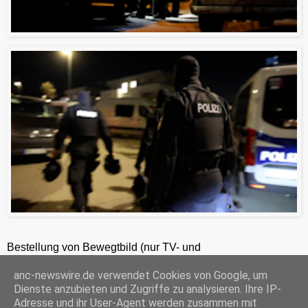
Bestellung von Bewegtbild (nur TV- und
Zeitungsredaktionen) 24h unter +49-201-2486281
anc-newswire.de verwendet Cookies von Google, um
ANC-NEWS-TELEVISION GmbH, Laaksweg 7, 45359 Essen, HRB 12411, Amtsgericht Essen, Geschäftsführer: C. Anhuth
Dienste anzubieten und Zugriffe zu analysieren. Ihre IP-
C
E
W
P
S
Adresse und ihr User-Agent werden zusammen mit