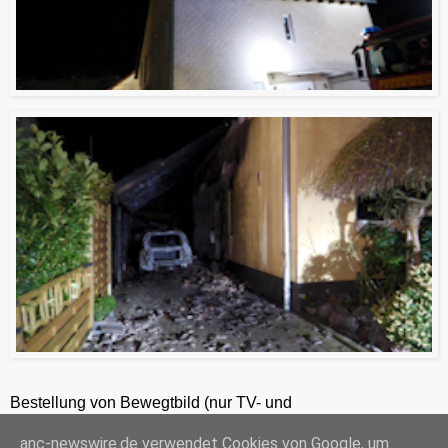
Bestellung von Bewegtbild (nur TV- und
Zeitungsredaktionen) 24h unter +49-201-2486281
anc-newswire.de verwendet Cookies von Google, um
ANC-NEWS-TELEVISION GmbH, Laaksweg 7, 45359 Essen, HRB 12411, Amtsgericht Essen, Geschäftsführer: C. Anhuth