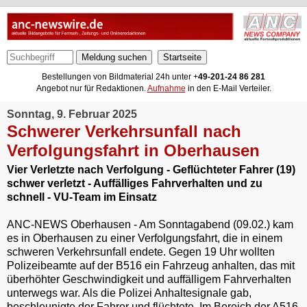
Meldung suchen
Bestellungen von Bildmaterial 24h unter +
49-201-24 86 281
Angebot nur für Redaktionen.
Aufnahme
in den E-Mail Verteiler.
Sonntag, 9. Februar 2025
Schwerer Verkehrsunfall nach
Verfolgungsfahrt in Oberhausen
Vier Verletzte nach Verfolgung - Geflüchteter Fahrer (19)
schwer verletzt - Auffälliges Fahrverhalten und zu
schnell - VU-Team im Einsatz
ANC-NEWS Oberhausen - Am Sonntagabend (09.02.) kam
es in Oberhausen zu einer Verfolgungsfahrt, die in einem
schweren Verkehrsunfall endete. Gegen 19 Uhr wollten
Polizeibeamte auf der B516 ein Fahrzeug anhalten, das mit
überhöhter Geschwindigkeit und auffälligem Fahrverhalten
unterwegs war. Als die Polizei Anhaltesignale gab,
beschleunigte der Fahrer und flüchtete. Im Bereich der A516