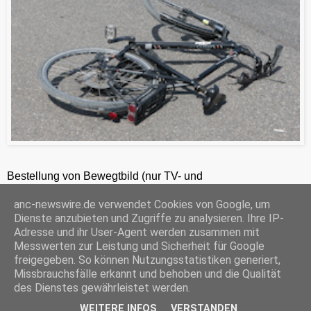
Bestellung von Bewegtbild (nur TV- und
Zeitungsredaktionen) 24h unter +49-201-2486281
anc-newswire.de verwendet Cookies von Google, um
ANC-NEWS-TELEVISION GmbH, Laaksweg 7, 45359 Essen, HRB 12411, Amtsgericht Essen, Geschäftsführer: C. Anhuth
Dienste anzubieten und Zugriffe zu analysieren. Ihre IP-
C
E
W
P
S
Adresse und ihr User-Agent werden zusammen mit
o
m
h
r
h
Messwerten zur Leistung und Sicherheit für Google
p
a
a
i
a
freigegeben. So können Nutzungsstatistiken generiert,
y
i
t
n
r
Missbrauchsfälle erkannt und behoben und die Qualität
‹
›
L
l
s
t
e
Startseite
i
A
F
des Dienstes gewährleistet werden.
n
p
r
WEITERE INFOS
VERSTANDEN
k
p
i
© ANC-NEWS |
Impressum
mit der
Datenschutzerklärung