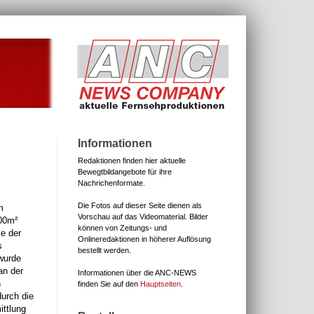
Informationen
Redaktionen finden hier aktuelle
Bewegtbildangebote für ihre
Nachrichenformate.
Die Fotos auf dieser Seite dienen als
m
Vorschau auf das Videomaterial.
Bilder
000m²
können von Zeitungs- und
e der
Onlineredaktionen in höherer Auflösung
s
bestellt werden.
wurde
an der
Informationen über die ANC-NEWS
n
finden Sie auf den
Hauptseiten
.
urch die
ittlung