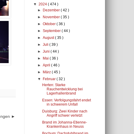
▼
2024
( 474 )
►
Dezember
( 42 )
►
November
( 35 )
►
Oktober
( 36 )
►
September
( 44 )
►
August
( 35 )
►
Juli
( 39 )
►
Juni
( 44 )
►
Mai
( 36 )
►
April
( 46 )
►
März
( 45 )
▼
Februar
( 32 )
Herten: Starke
Rauchentwicklung bei
Lagerhallenbrand
Essen: Verfolgungsfahrt endet
in schwerem Unfall
Duisburg: Zwei Kinder nach
Angriff schwer verletzt
dungen ►
Brand im Johanna-Etienne-
Krankenhaus in Neuss
Bochum: Dachstuhlbrand im