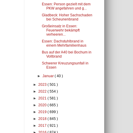
Essen: Person gezielt mit dem
PKW angefahren und g...
Gladbeck: Hoher Sachschaden
bei Scheunenbrand
Großeinsatz in Essen:
Feuerwehr bekämpft
verheeren...
Essen: Dachstuhlbrand in
einem Mehrfamilienhaus
Bus auf der A40 bei Bochum in
Vollbrand
Schwerer Kreuzungsunfall in
Essen
►
Januar
( 40 )
►
2023
( 501 )
►
2022
( 554 )
►
2021
( 581 )
►
2020
( 665 )
►
2019
( 699 )
►
2018
( 845 )
►
2017
( 921 )
►
2016
( 874 )