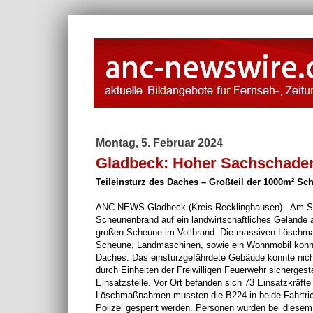
Montag, 5. Februar 2024
Gladbeck: Hoher Sachschade
Teileinsturz des Daches – Großteil der 1000m² Sch
ANC-NEWS Gladbeck (Kreis Recklinghausen) - Am So
Scheunenbrand auf ein landwirtschaftliches Gelände a
großen Scheune im Vollbrand. Die massiven Löschmaß
Scheune, Landmaschinen, sowie ein Wohnmobil konnt
Daches. Das einsturzgefährdete Gebäude konnte nich
durch Einheiten der Freiwilligen Feuerwehr sichergest
Einsatzstelle. Vor Ort befanden sich 73 Einsatzkräf
Löschmaßnahmen mussten die B224 in beide Fahrtrich
Polizei gesperrt werden. Personen wurden bei diesem E