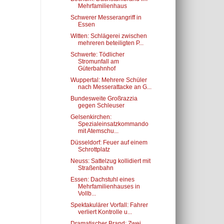
Mehrfamilienhaus
Schwerer Messerangriff in
Essen
Witten: Schlägerei zwischen
mehreren beteiligten P...
Schwerte: Tödlicher
Stromunfall am
Güterbahnhof
Wuppertal: Mehrere Schüler
nach Messerattacke an G...
Bundesweite Großrazzia
gegen Schleuser
Gelsenkirchen:
Spezialeinsatzkommando
mit Atemschu...
Düsseldorf: Feuer auf einem
Schrottplatz
Neuss: Sattelzug kollidiert mit
Straßenbahn
Essen: Dachstuhl eines
Mehrfamilienhauses in
Vollb...
Spektakulärer Vorfall: Fahrer
verliert Kontrolle u...
Dramatischer Brand: Zwei