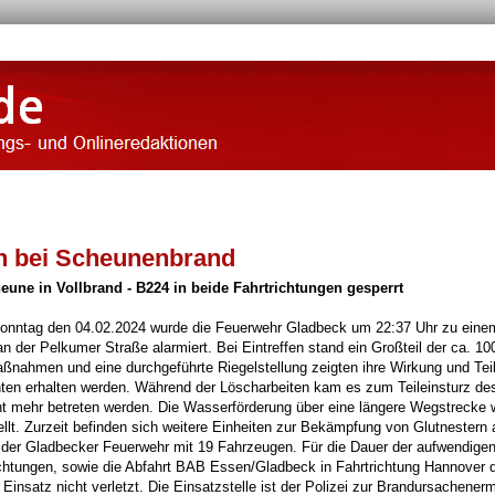
n bei Scheunenbrand
eune in Vollbrand - B224 in beide Fahrtrichtungen gesperrt
nntag den 04.02.2024 wurde die Feuerwehr Gladbeck um 22:37 Uhr zu eine
n der Pelkumer Straße alarmiert. Bei Eintreffen stand ein Großteil der ca. 1
nahmen und eine durchgeführte Riegelstellung zeigten ihre Wirkung und Teil
en erhalten werden. Während der Löscharbeiten kam es zum Teileinsturz de
t mehr betreten werden. Die Wasserförderung über eine längere Wegstrecke 
ellt. Zurzeit befinden sich weitere Einheiten zur Bekämpfung von Glutnestern 
te der Gladbecker Feuerwehr mit 19 Fahrzeugen. Für die Dauer der aufwendige
tungen, sowie die Abfahrt BAB Essen/Gladbeck in Fahrtrichtung Hannover d
insatz nicht verletzt. Die Einsatzstelle ist der Polizei zur Brandursachenerm