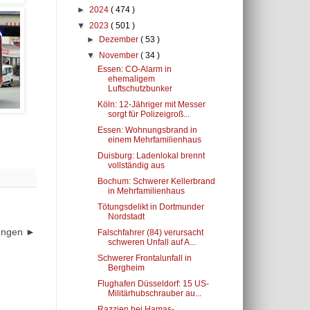
►
2024
( 474 )
▼
2023
( 501 )
►
Dezember
( 53 )
▼
November
( 34 )
Essen: CO-Alarm in
ehemaligem
Luftschutzbunker
Köln: 12-Jähriger mit Messer
sorgt für Polizeigroß...
Essen: Wohnungsbrand in
einem Mehrfamilienhaus
Duisburg: Ladenlokal brennt
vollständig aus
Bochum: Schwerer Kellerbrand
in Mehrfamilienhaus
Tötungsdelikt in Dortmunder
Nordstadt
dungen ►
Falschfahrer (84) verursacht
schweren Unfall auf A...
Schwerer Frontalunfall in
Bergheim
Flughafen Düsseldorf: 15 US-
Militärhubschrauber au...
Razzien bei Hamas-