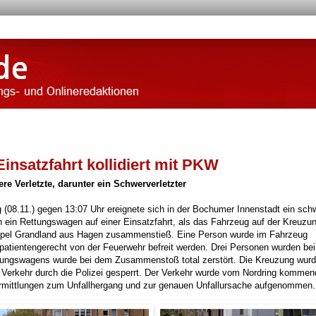
nsatzfahrt kollidiert mit PKW
e Verletzte, darunter ein Schwerverletzter
8.11.) gegen 13:07 Uhr ereignete sich in der Bochumer Innenstadt ein sch
h ein Rettungswagen auf einer Einsatzfahrt, als das Fahrzeug auf der Kreuzu
Opel Grandland aus Hagen zusammenstieß. Eine Person wurde im Fahrzeug
patientengerecht von der Feuerwehr befreit werden. Drei Personen wurden be
ttungswagens wurde bei dem Zusammenstoß total zerstört. Die Kreuzung wurde
n Verkehr durch die Polizei gesperrt. Der Verkehr wurde vom Nordring kommen
e Ermittlungen zum Unfallhergang und zur genauen Unfallursache aufgenommen.