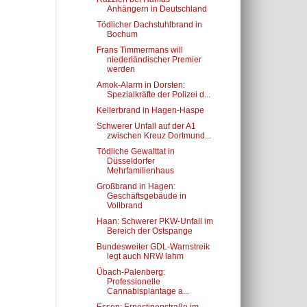
Anhängern in Deutschland
Tödlicher Dachstuhlbrand in
Bochum
Frans Timmermans will
niederländischer Premier
werden
Amok-Alarm in Dorsten:
Spezialkräfte der Polizei d...
Kellerbrand in Hagen-Haspe
Schwerer Unfall auf der A1
zwischen Kreuz Dortmund...
Tödliche Gewalttat in
Düsseldorfer
Mehrfamilienhaus
Großbrand in Hagen:
Geschäftsgebäude in
Vollbrand
Haan: Schwerer PKW-Unfall im
Bereich der Ostspange
Bundesweiter GDL-Warnstreik
legt auch NRW lahm
Übach-Palenberg:
Professionelle
Cannabisplantage a...