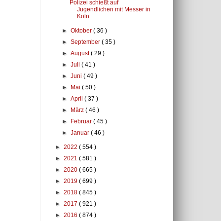
Polizei schießt auf
Jugendlichen mit Messer in
Köln
►
Oktober
( 36 )
►
September
( 35 )
►
August
( 29 )
►
Juli
( 41 )
►
Juni
( 49 )
►
Mai
( 50 )
►
April
( 37 )
►
März
( 46 )
►
Februar
( 45 )
►
Januar
( 46 )
►
2022
( 554 )
►
2021
( 581 )
►
2020
( 665 )
►
2019
( 699 )
►
2018
( 845 )
►
2017
( 921 )
►
2016
( 874 )