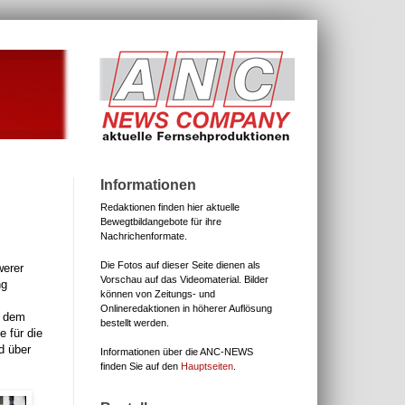
Informationen
Redaktionen finden hier aktuelle
Bewegtbildangebote für ihre
Nachrichenformate.
Die Fotos auf dieser Seite dienen als
werer
Vorschau auf das Videomaterial.
Bilder
ng
können von Zeitungs- und
Onlineredaktionen in höherer Auflösung
i dem
bestellt werden.
 für die
d über
Informationen über die ANC-NEWS
finden Sie auf den
Hauptseiten
.