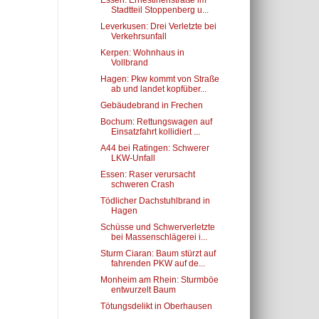
Essen: Ernestinenstraße im
Stadtteil Stoppenberg u...
Leverkusen: Drei Verletzte bei
Verkehrsunfall
Kerpen: Wohnhaus in
Vollbrand
Hagen: Pkw kommt von Straße
ab und landet kopfüber...
Gebäudebrand in Frechen
Bochum: Rettungswagen auf
Einsatzfahrt kollidiert ...
A44 bei Ratingen: Schwerer
LKW-Unfall
Essen: Raser verursacht
schweren Crash
Tödlicher Dachstuhlbrand in
Hagen
Schüsse und Schwerverletzte
bei Massenschlägerei i...
Sturm Ciaran: Baum stürzt auf
fahrenden PKW auf de...
Monheim am Rhein: Sturmböe
entwurzelt Baum
Tötungsdelikt in Oberhausen