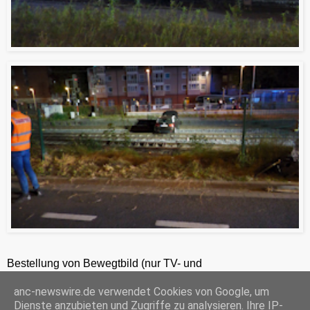
Bestellung von Bewegtbild (nur TV- und
Zeitungsredaktionen) 24h unter +49-201-2486281
anc-newswire.de verwendet Cookies von Google, um
ANC-NEWS-TELEVISION GmbH, Laaksweg 7, 45359 Essen, HRB 12411, Amtsgericht Essen, Geschäftsführer: C. Anhuth
Dienste anzubieten und Zugriffe zu analysieren. Ihre IP-