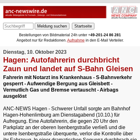
Meldung suchen
Bestellungen von Bildmaterial 24h unter +
49-201-24 86 281
Angebot nur für Redaktionen.
Aufnahme
in den E-Mail Verteiler.
Dienstag, 10. Oktober 2023
Hagen: Autofahrerin durchbricht
Zaun und landet auf S-Bahn Gleisen
Fahrerin mit Notarzt ins Krankenhaus - S-Bahnverkehr
gesperrt - Aufwendige Bergung aus Gleisbett -
Vermutlich Gas und Bremse vertauscht - Airbags
ausgelöst
ANC-NEWS Hagen - Schwerer Unfall sorgte am Bahnhof
Hagen-Hohenlimburg am Dienstagabend (10.10.) für
Aufregung. Eine Autofahrerin, die gegen 20 Uhr den
Parkplatz an der oberen Isenbergstraße verließ und die
untere Isenbergstraße überquerte, verlor die Kontrolle über
ihr Fahrzeug. In einer dramatischen Sequenz durchbrach sie