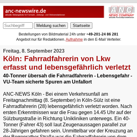
Meldung suchen
Bestellungen von Bildmaterial 24h unter +
49-201-24 86 281
Angebot nur für Redaktionen.
Aufnahme
in den E-Mail Verteiler.
Freitag, 8. September 2023
Köln: Fahrradfahrerin von Lkw
erfasst und lebensgefährlich verletzt
40-Tonner übersah die Fahrradfahrerin - Lebensgefahr -
VU-Team sicherte Spuren am Unfallort
ANC-NEWS Köln - Bei einem Verkehrsunfall am
Freitagnachmittag (8. September) in Köln-Sülz ist eine
Fahrradfahrerin (28) lebensgefährlich verletzt worden. Nach
ersten Erkenntnissen war die Frau gegen 14.45 Uhr auf der
Sülzburgstraße in Richtung Unikliniken unterwegs. Ein 40-
Tonner (Fahrer 43) soll laut Zeugenaussagen parallel zur
28-Jährigen gefahren sein. Unmittelbar vor der Kreuzung an
der Berrenrather Straße war die Fahrradfahrerin von dem