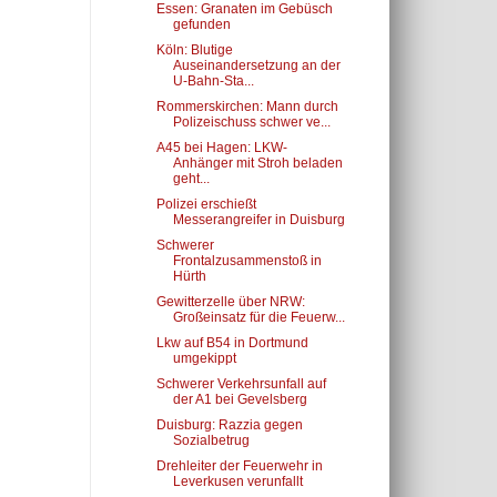
Essen: Granaten im Gebüsch
gefunden
Köln: Blutige
Auseinandersetzung an der
U-Bahn-Sta...
Rommerskirchen: Mann durch
Polizeischuss schwer ve...
A45 bei Hagen: LKW-
Anhänger mit Stroh beladen
geht...
Polizei erschießt
Messerangreifer in Duisburg
Schwerer
Frontalzusammenstoß in
Hürth
Gewitterzelle über NRW:
Großeinsatz für die Feuerw...
Lkw auf B54 in Dortmund
umgekippt
Schwerer Verkehrsunfall auf
der A1 bei Gevelsberg
Duisburg: Razzia gegen
Sozialbetrug
Drehleiter der Feuerwehr in
Leverkusen verunfallt