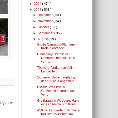
►
2024
( 474 )
▼
2023
( 501 )
►
Dezember
( 53 )
►
November
( 34 )
►
Oktober
( 36 )
►
September
( 35 )
▼
August
( 29 )
Große Cannabis-Plantage in
Krefeld entdeckt
Heinsberg: Sterbliche
Überreste der seit 2016
verm...
Tödlicher Verkehrsunfall in
Langenfeld
Schwerer Verkehrsunfall auf
der A59 bei Langenfeld
Essen: Streit zweier
Großfamilien fordert acht
Ver...
Großbrand in Wegberg: Halle
dungen ►
eines Gummi- und Kunst...
A59 bei Langenfeld: Schwere
Kollision zwischen Tax...