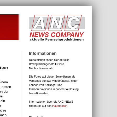
Informationen
Redaktionen finden hier aktuelle
Bewegtbildangebote für ihre
 Haus
Nachrichenformate.
Die Fotos auf dieser Seite dienen als
Vorschau auf das Videomaterial.
Bilder
einem
können von Zeitungs- und
m ersten
Onlineredaktionen in höherer Auflösung
en der
bestellt werden.
ei
 ein
Informationen über die ANC-NEWS
e
finden Sie auf den
Hauptseiten
.
bt es
Nach