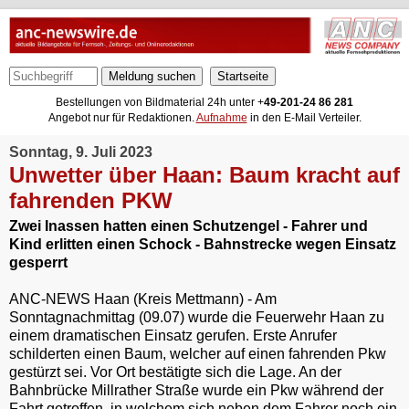
Meldung suchen
Bestellungen von Bildmaterial 24h unter +
49-201-24 86 281
Angebot nur für Redaktionen.
Aufnahme
in den E-Mail Verteiler.
Sonntag, 9. Juli 2023
Unwetter über Haan: Baum kracht auf
fahrenden PKW
Zwei Inassen hatten einen Schutzengel - Fahrer und
Kind erlitten einen Schock - Bahnstrecke wegen Einsatz
gesperrt
ANC-NEWS Haan (Kreis Mettmann) - Am
Sonntagnachmittag (09.07) wurde die Feuerwehr Haan zu
einem dramatischen Einsatz gerufen. Erste Anrufer
schilderten einen Baum, welcher auf einen fahrenden Pkw
gestürzt sei. Vor Ort bestätigte sich die Lage. An der
Bahnbrücke Millrather Straße wurde ein Pkw während der
Fahrt getroffen, in welchem sich neben dem Fahrer noch ein