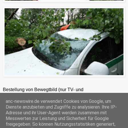
Bestellung von Bewegtbild (nur TV- und
Zeitungsredaktionen) 24h unter +49-201-2486281
anc-newswire.de verwendet Cookies von Google, um
ANC-NEWS-TELEVISION GmbH, Laaksweg 7, 45359 Essen, HRB 12411, Amtsgericht Essen, Geschäftsführer: C. Anhuth
Dienste anzubieten und Zugriffe zu analysieren. Ihre IP-
C
E
W
P
S
Adresse und ihr User-Agent werden zusammen mit
o
m
h
r
h
Messwerten zur Leistung und Sicherheit für Google
p
a
a
i
a
freigegeben. So können Nutzungsstatistiken generiert,
y
i
t
n
r