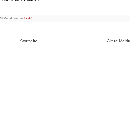
h unter +49-201-2486281
WS Redaktion um
12:42
Startseite
Ältere Mel