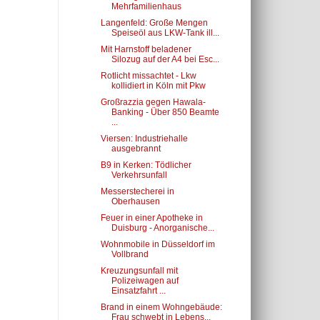
Mehrfamilienhaus
Langenfeld: Große Mengen
Speiseöl aus LKW-Tank ill...
Mit Harnstoff beladener
Silozug auf der A4 bei Esc...
Rotlicht missachtet - Lkw
kollidiert in Köln mit Pkw
Großrazzia gegen Hawala-
Banking - Über 850 Beamte
...
Viersen: Industriehalle
ausgebrannt
B9 in Kerken: Tödlicher
Verkehrsunfall
Messerstecherei in
Oberhausen
Feuer in einer Apotheke in
Duisburg - Anorganische...
Wohnmobile in Düsseldorf im
Vollbrand
Kreuzungsunfall mit
Polizeiwagen auf
Einsatzfahrt ...
Brand in einem Wohngebäude:
Frau schwebt in Lebens...