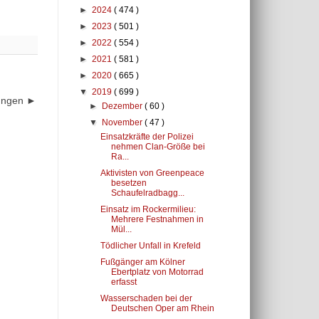
►
2024
( 474 )
►
2023
( 501 )
►
2022
( 554 )
►
2021
( 581 )
►
2020
( 665 )
▼
2019
( 699 )
dungen ►
►
Dezember
( 60 )
▼
November
( 47 )
Einsatzkräfte der Polizei
nehmen Clan-Größe bei
Ra...
Aktivisten von Greenpeace
besetzen
Schaufelradbagg...
Einsatz im Rockermilieu:
Mehrere Festnahmen in
Mül...
Tödlicher Unfall in Krefeld
Fußgänger am Kölner
Ebertplatz von Motorrad
erfasst
Wasserschaden bei der
Deutschen Oper am Rhein