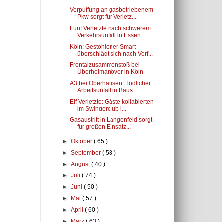
Verpuffung an gasbetriebenem
Pkw sorgt für Verletz...
Fünf Verletzte nach schwerem
Verkehrsunfall in Essen
Köln: Gestohlener Smart
überschlägt sich nach Verf...
Frontalzusammenstoß bei
Überholmanöver in Köln
A3 bei Oberhausen: Tödlicher
Arbeitsunfall in Baus...
Elf Verletzte: Gäste kollabierten
im Swingerclub i...
Gasaustritt in Langenfeld sorgt
für großen Einsatz...
►
Oktober
( 65 )
►
September
( 58 )
►
August
( 40 )
►
Juli
( 74 )
►
Juni
( 50 )
►
Mai
( 57 )
►
April
( 60 )
►
März
( 63 )