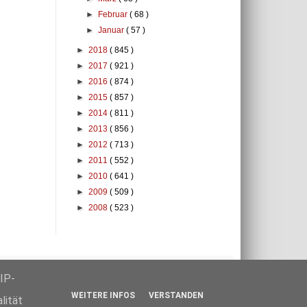
►
Februar
( 68 )
►
Januar
( 57 )
►
2018
( 845 )
►
2017
( 921 )
►
2016
( 874 )
►
2015
( 857 )
►
2014
( 811 )
►
2013
( 856 )
►
2012
( 713 )
►
2011
( 552 )
►
2010
( 641 )
►
2009
( 509 )
►
2008
( 523 )
klärung
IP-
WEITERE INFOS
VERSTANDEN
lität