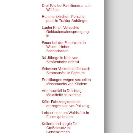
Drei Tote bei Familiendrama in
Wülfrath
Rommerskirchen: Porsche
prallt in Traktor-Anhänger
Lauter Knall: Versuchte
Geldautomatensprengung
in ...
Feuer bei der Feuerwehr in
Witten - Hoher
Sachschaden
34-Jährige in Köln von
Straßenbahn erfasst
Schwerer Verkehrsunfall nach
Stromausfall in Bochum
Ermittlungen wegen sexuellen
Missbrauchs von Kindern
Arbeitsunfall in Duisburg –
Metallteile stürzen be...
Köln: Fahrzeugkontrolle
entzogen und vor Polizei g...
Leiche in einem Waldstück in
Essen gefunden
Kellerbrand sorgte für
Großeinsatz in
Gelsenkirchen