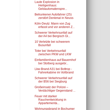
Laute Explosion in
Heiligenhaus:
Geldautomatenspre...
Betrunkener Autofahrer (25)
zerstört Denkmal in Neuss
Köln-Deutz: Mann von Zug
erfasst und vor anderen Z...
Schwerer Verkehrsunfall auf
der A4 bei Bergisch Gl...
10 Verletzte bei schwerem
Busunfall
Toter bei Verkehrsunfall
zwischen PKW und LKW
Einfamilienhaus auf Bauernhof
bei Stolberg ausgebr...
Lkw-Brand A31 bei Bottrop -
Fahrerkabine im Vollbrand
Schwerer Verkehrsunfall auf
der B56 bei Siegburg
Großeinsatz der Polizei –
Verdächtiger Gegenstand ...
Feuer mit starker
Rauchentwicklung in
Appartementa...
Wohnungsbrand in Bochumer